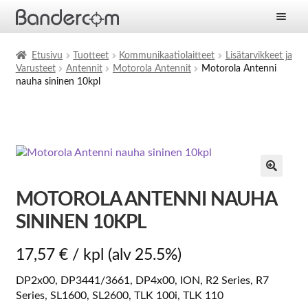
Etusivu
Etusivu
Tuotteet
Kommunikaatiolaitteet
Lisätarvikkeet ja
Varusteet
Antennit
Motorola Antennit
Motorola Antenni
Laajen
Tuotteet
nauha sininen 10kpl
alemm
tason
Laajen
Ratkaisut
valikko
alemm
tason
Laajen
Palvelut
valikko
alemm
tason
Yritys
valikko
MOTOROLA ANTENNI NAUHA
Ajankohtaista
SININEN 10KPL
Yhteystiedot
17,57
€
/ kpl
(alv 25.5%)
DP2x00, DP3441/3661, DP4x00, ION, R2 Series, R7
Series, SL1600, SL2600, TLK 100i, TLK 110