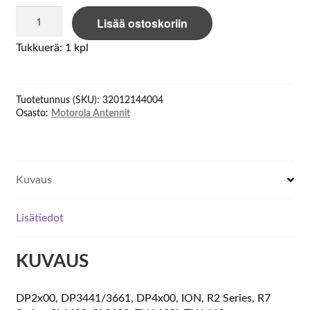
Motorola
Lisää ostoskoriin
Antenni
nauha
Tukkuerä: 1 kpl
sininen
10kpl
määrä
Tuotetunnus (SKU):
32012144004
Osasto:
Motorola Antennit
Kuvaus
Lisätiedot
KUVAUS
DP2x00, DP3441/3661, DP4x00, ION, R2 Series, R7