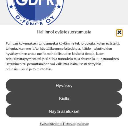
Hallinnoi evästesuostumusta
Parhaan kokemuksen tarjoamiseksi käytämme teknologioita, kuten evästeitä,
tallentaaksemme ja/tai käyttääksemme laitetietoja. Näiden tekniikoiden
hyväksyminen antaa meille mahdollisuuden käsitellä tietoja, kuten
selauskäyttäytymistä tai yksilöllisiä tunnuksia tällä sivustolla. Suostumuksen
jättäminen tai peruuttaminen voi vaikuttaa haitallisesti tiettyihin
ominaisuuksiin ja toimintoihin.
Hyväksy
Kiellä
Näytä asetukset
0
Haku
Etsi:
Evästekäytäntö
Tietosuojaseloste