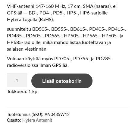
VHF-antenni 147-160 MHz, 17 cm, SMA (naaras), ei
GPS:ää — BD-, PD4-, PD5-, HP5-, HP6-sarjoille
Hytera Logolla (RoHS),
suunniteltu BD505-, BD555-, BD615-, PD405-, PD415-,
PD485-, PD505-, PD565-, HP505-, HP565-, HP605- ja
HP685-radioille, mikä mahdollistaa luotettavan ja
salaisen viestinnän.
Voidaan käyttää myös PD705-, PD755- ja PD785-
radioversioissa ilman GPS:ää.
Hytera
Lisää ostoskoriin
AN0435W12
UHF
Tukkuerä: 1 kpl
SMA
connector,
400-
Tuotetunnus (SKU):
AN0435W12
470MHz,
Osasto:
Hytera Antennit
15
määrä