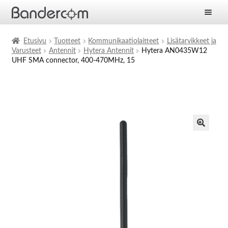
Etusivu
Etusivu
Tuotteet
Kommunikaatiolaitteet
Lisätarvikkeet ja
Varusteet
Antennit
Hytera Antennit
Hytera AN0435W12
Laajen
Tuotteet
UHF SMA connector, 400-470MHz, 15
alemm
tason
Laajen
Ratkaisut
valikko
alemm
tason
Laajen
Palvelut
valikko
alemm
tason
Yritys
valikko
Ajankohtaista
Yhteystiedot