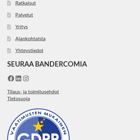
Ratkaisut
Palvelut
Yritys
Ajankohtaista
Yhteystiedot
SEURAA BANDERCOMIA
Facebook
LinkedIn
Instagram
Tilaus- ja toimitusehdot
Tietosuoja