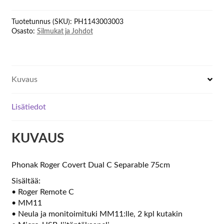
Dual
C
Tuotetunnus (SKU):
PH1143003003
Separable
Osasto:
Silmukat ja Johdot
75cm
määrä
Kuvaus
Lisätiedot
KUVAUS
Phonak Roger Covert Dual C Separable 75cm
Sisältää:
• Roger Remote C
• MM11
• Neula ja monitoimituki MM11:lle, 2 kpl kutakin