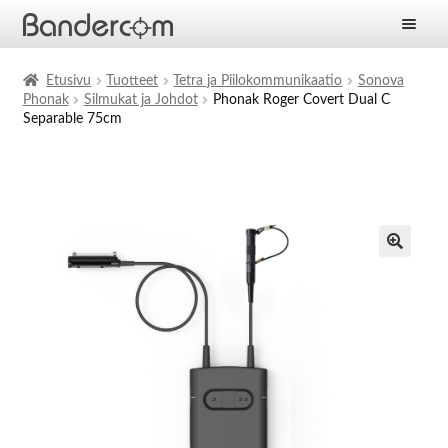
Etusivu
Etusivu
Tuotteet
Tetra ja Piilokommunikaatio
Sonova
Phonak
Silmukat ja Johdot
Phonak Roger Covert Dual C
Laajen
Tuotteet
Separable 75cm
alemm
tason
Laajen
Ratkaisut
valikko
alemm
tason
Laajen
Palvelut
valikko
alemm
tason
Yritys
valikko
Ajankohtaista
Yhteystiedot