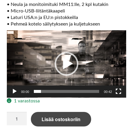
• Neula ja monitoimituki MM11:lle, 2 kpl kutakin
• Micro-USB-liitäntäkaapeli
• Laturi USA:n ja EU:n pistokkeilla
• Pehmeä kotelo säilytykseen ja kuljetukseen
Videotoistin
00:00
00:42
1 varastossa
Phonak
Lisää ostoskoriin
Roger
Covert