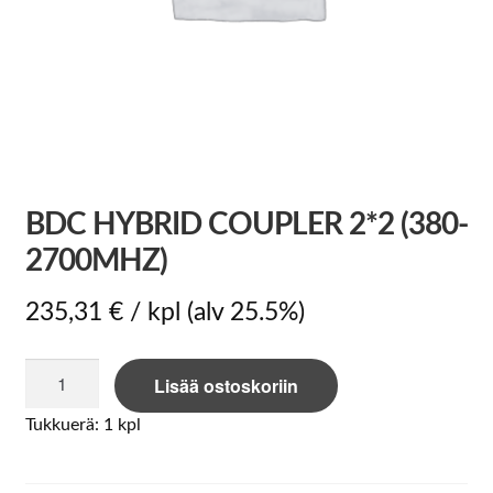
BDC HYBRID COUPLER 2*2 (380-
2700MHZ)
235,31
€
/ kpl
(alv 25.5%)
BDC
Lisää ostoskoriin
Hybrid
Coupler
Tukkuerä: 1 kpl
2*2
(380-
2700MHz)