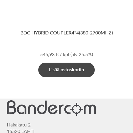
BDC HYBRID COUPLER4*4(380-2700MHZ)
545,93
€
/ kpl
(alv 25.5%)
Lisää ostoskoriin
Hakakatu 2
15520 LAHTI