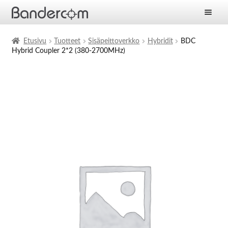
Etusivu
Etusivu
Tuotteet
Sisäpeittoverkko
Hybridit
BDC
Hybrid Coupler 2*2 (380-2700MHz)
Laajen
Tuotteet
alemm
tason
Laajen
Ratkaisut
valikko
alemm
tason
Laajen
Palvelut
valikko
alemm
tason
Yritys
valikko
Ajankohtaista
Yhteystiedot