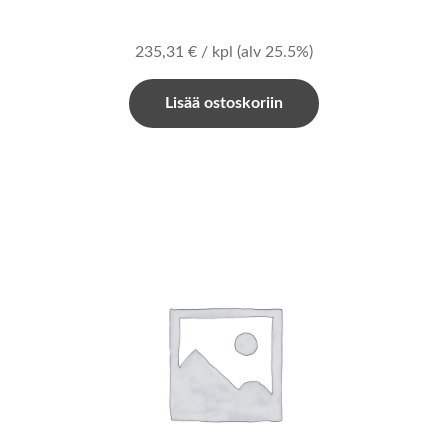
235,31
€
/ kpl
(alv 25.5%)
Lisää ostoskoriin