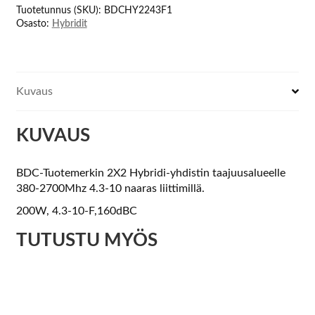
Tuotetunnus (SKU):
BDCHY2243F1
määrä
Osasto:
Hybridit
Kuvaus
KUVAUS
BDC-Tuotemerkin 2X2 Hybridi-yhdistin taajuusalueelle
380-2700Mhz 4.3-10 naaras liittimillä.
200W, 4.3-10-F,160dBC
TUTUSTU MYÖS