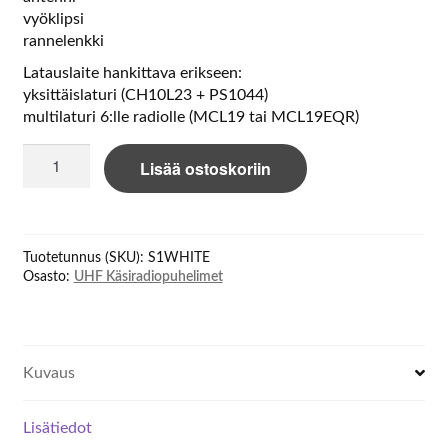
vyöklipsi
rannelenkki
Latauslaite hankittava erikseen:
yksittäislaturi (CH10L23 + PS1044)
multilaturi 6:lle radiolle (MCL19 tai MCL19EQR)
Hytera
Lisää ostoskoriin
S1
White
UHF
handheld
Tuotetunnus (SKU):
S1WHITE
transceiver
Osasto:
UHF Käsiradiopuhelimet
määrä
Kuvaus
Lisätiedot