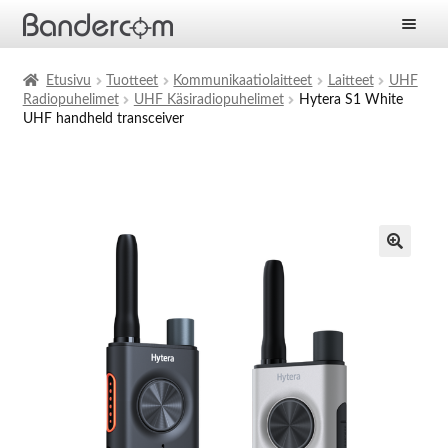
Etusivu
Etusivu
Tuotteet
Kommunikaatiolaitteet
Laitteet
UHF
Radiopuhelimet
UHF Käsiradiopuhelimet
Hytera S1 White
Laajen
Tuotteet
UHF handheld transceiver
alemm
tason
Laajen
Ratkaisut
valikko
alemm
tason
Laajen
Palvelut
valikko
alemm
tason
Yritys
valikko
Ajankohtaista
Yhteystiedot