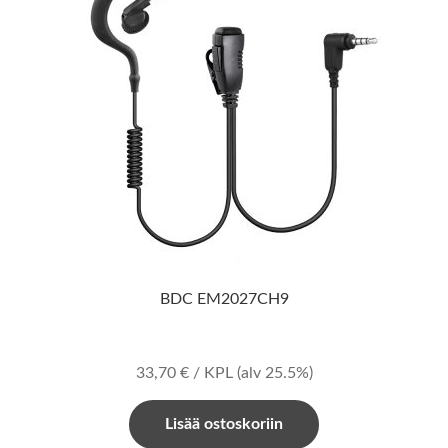
BDC EM2027CH9
33,70
€
/ KPL
(alv 25.5%)
Lisää ostoskoriin