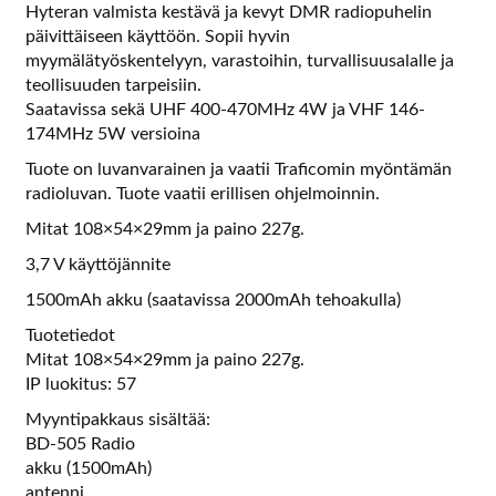
Hyteran valmista kestävä ja kevyt DMR radiopuhelin
päivittäiseen käyttöön. Sopii hyvin
myymälätyöskentelyyn, varastoihin, turvallisuusalalle ja
teollisuuden tarpeisiin.
Saatavissa sekä UHF 400-470MHz 4W ja VHF 146-
174MHz 5W versioina
Tuote on luvanvarainen ja vaatii Traficomin myöntämän
radioluvan. Tuote vaatii erillisen ohjelmoinnin.
Mitat 108×54×29mm ja paino 227g.
3,7 V käyttöjännite
1500mAh akku (saatavissa 2000mAh tehoakulla)
Tuotetiedot
Mitat 108×54×29mm ja paino 227g.
IP luokitus: 57
Myyntipakkaus sisältää:
BD-505 Radio
akku (1500mAh)
antenni