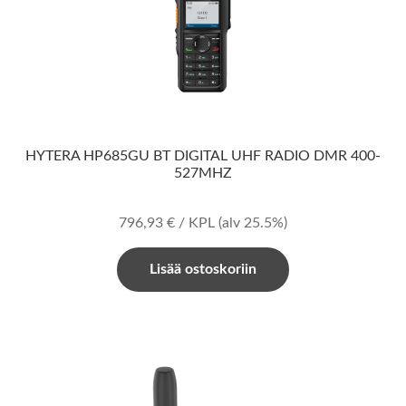
HYTERA HP685GU BT DIGITAL UHF RADIO DMR 400-
527MHZ
796,93
€
/ KPL
(alv 25.5%)
Lisää ostoskoriin