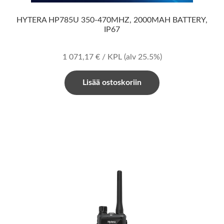
HYTERA HP785U 350-470MHZ, 2000MAH BATTERY,
IP67
1 071,17
€
/ KPL
(alv 25.5%)
Lisää ostoskoriin