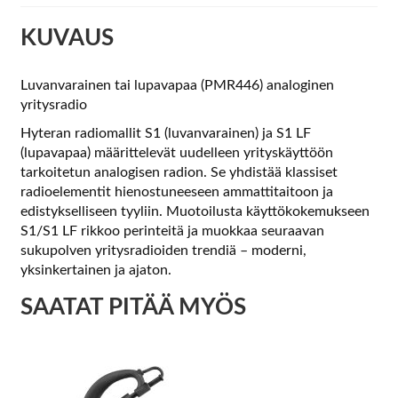
KUVAUS
Luvanvarainen tai lupavapaa (PMR446) analoginen
yritysradio
Hyteran radiomallit S1 (luvanvarainen) ja S1 LF
(lupavapaa) määrittelevät uudelleen yrityskäyttöön
tarkoitetun analogisen radion. Se yhdistää klassiset
radioelementit hienostuneeseen ammattitaitoon ja
edistykselliseen tyyliin. Muotoilusta käyttökokemukseen
S1/S1 LF rikkoo perinteitä ja muokkaa seuraavan
sukupolven yritysradioiden trendiä – moderni,
yksinkertainen ja ajaton.
SAATAT PITÄÄ MYÖS