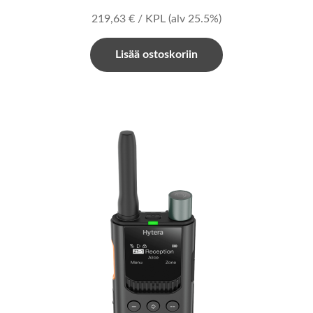
219,63
€
/ KPL
(alv 25.5%)
Lisää ostoskoriin