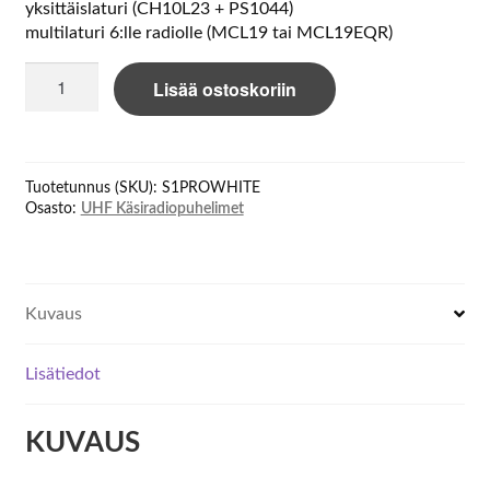
yksittäislaturi (CH10L23 + PS1044)
multilaturi 6:lle radiolle (MCL19 tai MCL19EQR)
Hytera
Lisää ostoskoriin
S1
Pro
White
UHF
Tuotetunnus (SKU):
S1PROWHITE
handheld
Osasto:
UHF Käsiradiopuhelimet
transceiver
määrä
Kuvaus
Lisätiedot
KUVAUS