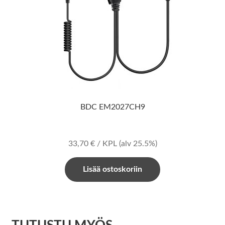
BDC EM2027CH9
33,70
€
/ KPL
(alv 25.5%)
Lisää ostoskoriin