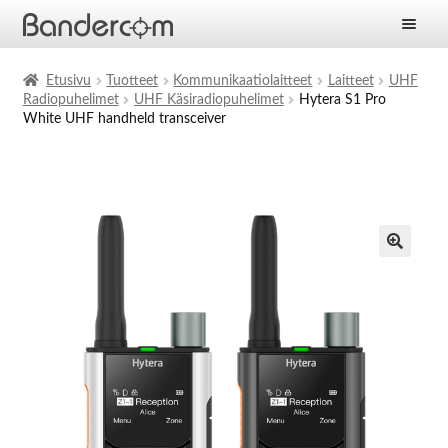
Etusivu
Etusivu
Tuotteet
Kommunikaatiolaitteet
Laitteet
UHF
Radiopuhelimet
UHF Käsiradiopuhelimet
Hytera S1 Pro
Laajen
Tuotteet
White UHF handheld transceiver
alemm
tason
Laajen
Ratkaisut
valikko
alemm
tason
Laajen
Palvelut
valikko
alemm
tason
Yritys
valikko
Ajankohtaista
Yhteystiedot