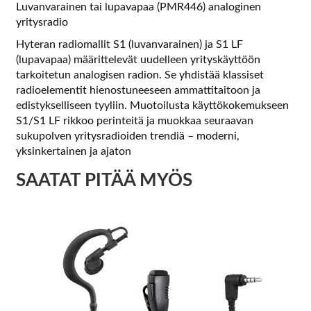
Luvanvarainen tai lupavapaa (PMR446) analoginen
yritysradio
Hyteran radiomallit S1 (luvanvarainen) ja S1 LF
(lupavapaa) määrittelevät uudelleen yrityskäyttöön
tarkoitetun analogisen radion. Se yhdistää klassiset
radioelementit hienostuneeseen ammattitaitoon ja
edistykselliseen tyyliin. Muotoilusta käyttökokemukseen
S1/S1 LF rikkoo perinteitä ja muokkaa seuraavan
sukupolven yritysradioiden trendiä – moderni,
yksinkertainen ja ajaton
SAATAT PITÄÄ MYÖS