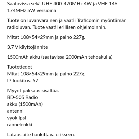
Saatavissa sekä UHF 400-470MHz 4W ja VHF 146-
174MHz 5W versioina
Tuote on luvanvarainen ja vaatii Traficomin myöntämän
radioluvan. Tuote vaatii erillisen ohjelmoinnin.
Mitat 108×54×29mm ja paino 227g.
3,7 V käyttöjännite
1500mAh akku (saatavissa 2000mAh tehoakulla)
Tuotetiedot
Mitat 108×54×29mm ja paino 227g.
IP luokitus: 57
Myyntipakkaus sisältää:
BD-505 Radio
akku (1500mAh)
antenni
vyöklipsi
rannelenkki
Latauslaite hankittava erikseen: