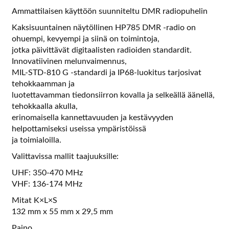
Ammattilaisen käyttöön suunniteltu DMR radiopuhelin
Kaksisuuntainen näytöllinen HP785 DMR -radio on
ohuempi, kevyempi ja siinä on toimintoja,
jotka päivittävät digitaalisten radioiden standardit.
Innovatiivinen melunvaimennus,
MIL-STD-810 G -standardi ja IP68-luokitus tarjosivat
tehokkaamman ja
luotettavamman tiedonsiirron kovalla ja selkeällä äänellä,
tehokkaalla akulla,
erinomaisella kannettavuuden ja kestävyyden
helpottamiseksi useissa ympäristöissä
ja toimialoilla.
Valittavissa mallit taajuuksille:
UHF: 350-470 MHz
VHF: 136-174 MHz
Mitat K×L×S
132 mm x 55 mm x 29,5 mm
Paino