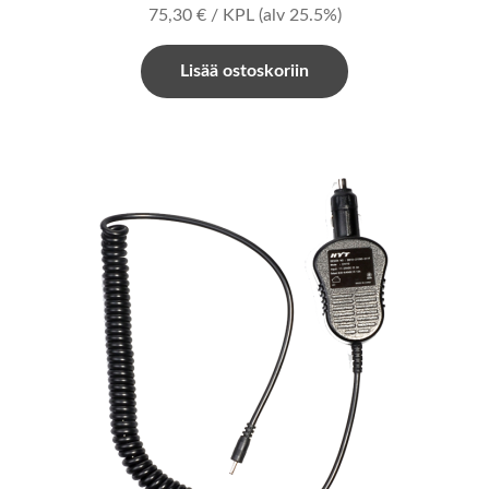
75,30
€
/ KPL
(alv 25.5%)
Lisää ostoskoriin