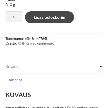
310 g
Hytera
Lisää ostoskoriin
HP785U
350-
470MHz,
2000mAh
Tuotetunnus (SKU):
HP785U
battery,
Osasto:
UHF Käsiradiopuhelimet
IP67
määrä
Kuvaus
Lisätiedot
KUVAUS
Ammattilaisen käyttöön suunniteltu DMR radiopuhelin