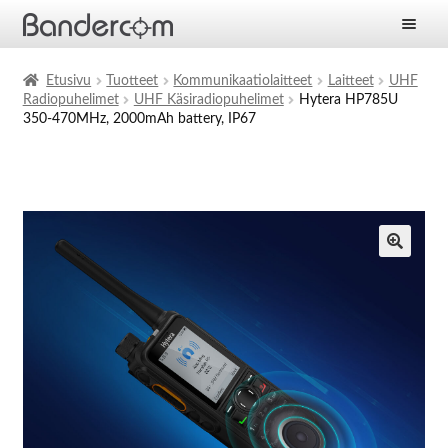
Etusivu
Etusivu
Tuotteet
Kommunikaatiolaitteet
Laitteet
UHF
Radiopuhelimet
UHF Käsiradiopuhelimet
Hytera HP785U
Laajen
Tuotteet
350-470MHz, 2000mAh battery, IP67
alemm
tason
Laajen
Ratkaisut
valikko
alemm
tason
Laajen
Palvelut
valikko
alemm
tason
Yritys
valikko
Ajankohtaista
Yhteystiedot