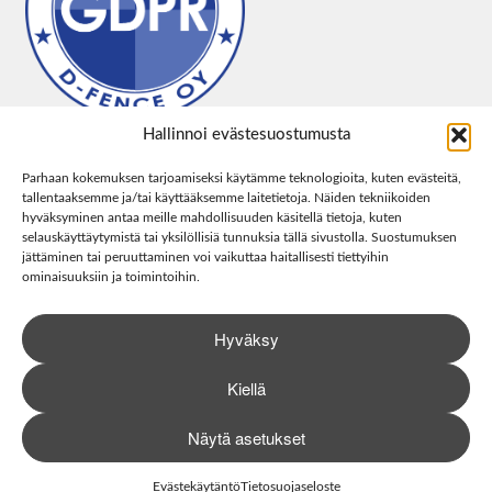
Hallinnoi evästesuostumusta
Parhaan kokemuksen tarjoamiseksi käytämme teknologioita, kuten evästeitä,
tallentaaksemme ja/tai käyttääksemme laitetietoja. Näiden tekniikoiden
hyväksyminen antaa meille mahdollisuuden käsitellä tietoja, kuten
selauskäyttäytymistä tai yksilöllisiä tunnuksia tällä sivustolla. Suostumuksen
jättäminen tai peruuttaminen voi vaikuttaa haitallisesti tiettyihin
ominaisuuksiin ja toimintoihin.
Hyväksy
Kiellä
Näytä asetukset
0
Haku
Etsi:
Evästekäytäntö
Tietosuojaseloste