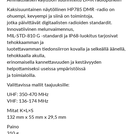
Kaksisuuntainen näytöllinen HP785 DMR -radio on
ohuempi, kevyempi ja siinä on toimintoja,
jotka päivittävät digitaalisten radioiden standardit.
Innovatiivinen melunvaimennus,
MIL-STD-810 G -standardi ja IP68-luokitus tarjosivat
tehokkaamman ja
luotettavamman tiedonsiirron kovalla ja selkeällä äänellä,
tehokkaalla akulla,
erinomaisella kannettavuuden ja kestävyyden
helpottamiseksi useissa ympäristöissä
ja toimialoilla.
Valittavissa mallit taajuuksille:
UHF: 350-470 MHz
VHF: 136-174 MHz
Mitat K×L×S
132 mm x 55 mm x 29,5 mm
Paino
310 g