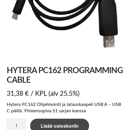
HYTERA PC162 PROGRAMMING
CABLE
31,38
€
/ KPL
(alv 25.5%)
Hytera PC162 Ohjelmointi ja latauskaapeli USB A – USB
C päillä. Yhteensopiva S1 sarjan kanssa
Hytera
Lisää ostoskoriin
PC162