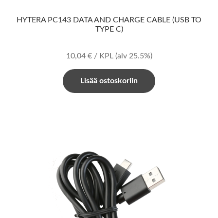
HYTERA PC143 DATA AND CHARGE CABLE (USB TO
TYPE C)
10,04
€
/ KPL
(alv 25.5%)
Lisää ostoskoriin