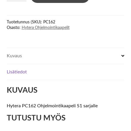
Programming
Cable
määrä
Tuotetunnus (SKU):
PC162
Osasto:
Hytera Ohjelmointikaapelit
Kuvaus
Lisätiedot
KUVAUS
Hytera PC162 Ohjelmointikaapeli S1 sarjalle
TUTUSTU MYÖS