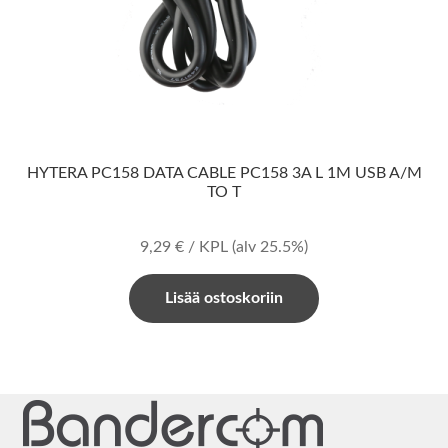
HYTERA PC158 DATA CABLE PC158 3A L 1M USB A/M
TO T
9,29
€
/ KPL
(alv 25.5%)
Lisää ostoskoriin