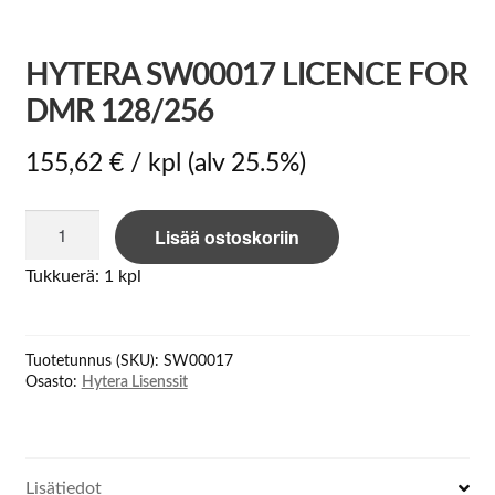
HYTERA SW00017 LICENCE FOR
DMR 128/256
155,62
€
/ kpl
(alv 25.5%)
Hytera
Lisää ostoskoriin
SW00017
Licence
Tukkuerä: 1 kpl
for
DMR
128/256
Tuotetunnus (SKU):
SW00017
määrä
Osasto:
Hytera Lisenssit
Lisätiedot