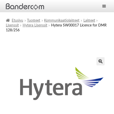
Etusivu
Etusivu
Tuotteet
Kommunikaatiolaitteet
Laitteet
Lisenssit
Hytera Lisenssit
Hytera SW00017 Licence for DMR
Laajen
Tuotteet
128/256
alemm
tason
Laajen
Ratkaisut
valikko
alemm
tason
Laajen
Palvelut
valikko
alemm
tason
Yritys
valikko
Ajankohtaista
Yhteystiedot