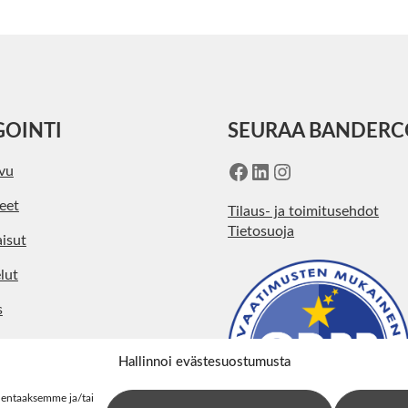
GOINTI
SEURAA BANDER
Facebook
LinkedIn
Instagram
ivu
eet
Tilaus- ja toimitusehdot
Tietosuoja
isut
lut
s
kohtaista
Hallinnoi evästesuostumusta
ystiedot
lentaaksemme ja/tai