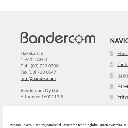
NAVI
Hakakatu 2
Etus
15520 LAHTI
Tuott
Puh. (03) 733 0700
Fax (03) 733 0547
Ratka
info@bander.com
Palve
Bandercom Oy Ltd
Y-tunnus: 1600113-9
Yrity
Ajan
Yhte
Parhaan kokemuksen tarjoamiseksi käytämme teknologioita, kuten evästeitä, tal