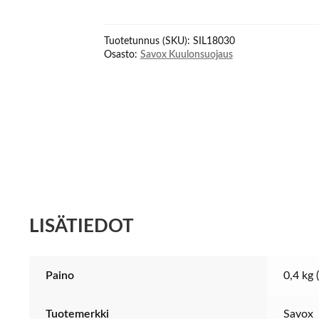
EU-
socket,
Tuotetunnus (SKU):
SIL18030
100-
Osasto:
Savox Kuulonsuojaus
240
VAC
inpu
määrä
LISÄTIEDOT
Paino
0,4 kg 
Tuotemerkki
Savox