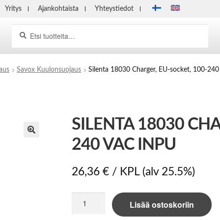
Yritys
Ajankohtaista
Yhteystiedot
Haku
Etsi:
aus
Savox Kuulonsuojaus
Silenta 18030 Charger, EU-socket, 100-240
SILENTA 18030 CHA
240 VAC INPU
26,36
€
/ KPL
(alv 25.5%)
Silenta
Lisää ostoskoriin
18030
Charger,