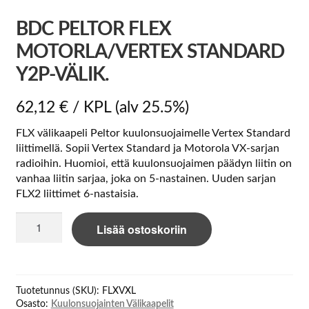
BDC PELTOR FLEX
MOTORLA/VERTEX STANDARD
Y2P-VÄLIK.
62,12
€
/ KPL
(alv 25.5%)
FLX välikaapeli Peltor kuulonsuojaimelle Vertex Standard
liittimellä. Sopii Vertex Standard ja Motorola VX-sarjan
radioihin. Huomioi, että kuulonsuojaimen päädyn liitin on
vanhaa liitin sarjaa, joka on 5-nastainen. Uuden sarjan
FLX2 liittimet 6-nastaisia.
BDC
Lisää ostoskoriin
Peltor
Flex
Motorla/Vertex
Standard
Tuotetunnus (SKU):
FLXVXL
Y2P-
Osasto:
Kuulonsuojainten Välikaapelit