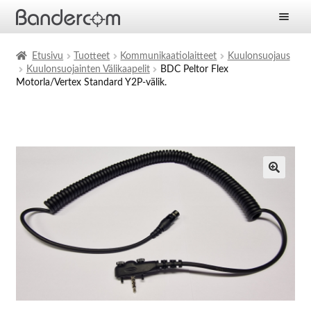
Etusivu
Etusivu
Tuotteet
Kommunikaatiolaitteet
Kuulonsuojaus
Kuulonsuojainten Välikaapelit
BDC Peltor Flex
Laajen
Tuotteet
Motorla/Vertex Standard Y2P-välik.
alemm
tason
Laajen
Ratkaisut
valikko
alemm
tason
Laajen
Palvelut
valikko
alemm
tason
Yritys
valikko
Ajankohtaista
Yhteystiedot