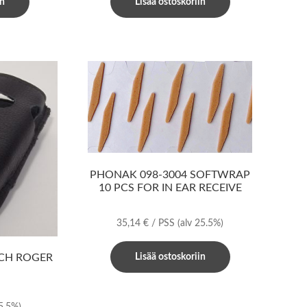
in
Lisää ostoskoriin
PHONAK 098-3004 SOFTWRAP
10 PCS FOR IN EAR RECEIVE
35,14
€
/ PSS
(alv 25.5%)
CH ROGER
Lisää ostoskoriin
25.5%)