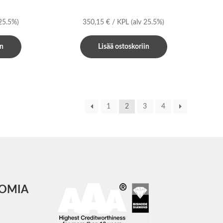
 25.5%)
350,15
€
/ KPL
(alv 25.5%)
in
Lisää ostoskoriin
1
2
3
4
COMIA