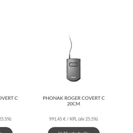
OVERT C
PHONAK ROGER COVERT C
20CM
 25.5%)
991,45
€
/ KPL
(alv 25.5%)