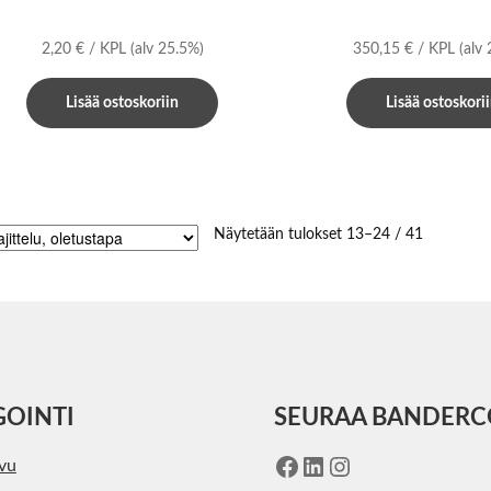
2,20
€
/ KPL
(alv 25.5%)
350,15
€
/ KPL
(alv
Lisää ostoskoriin
Lisää ostoskori
Näytetään tulokset 13–24 / 41
GOINTI
SEURAA BANDER
Facebook
LinkedIn
Instagram
ivu