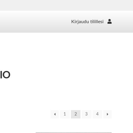
Kirjaudu tilillesi
IO
1
2
3
4