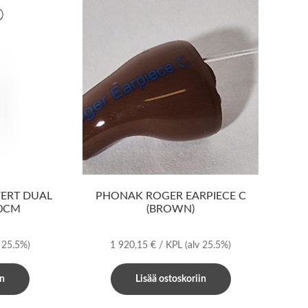
ERT DUAL
PHONAK ROGER EARPIECE C
20CM
(BROWN)
v 25.5%)
1 920,15
€
/ KPL
(alv 25.5%)
in
Lisää ostoskoriin