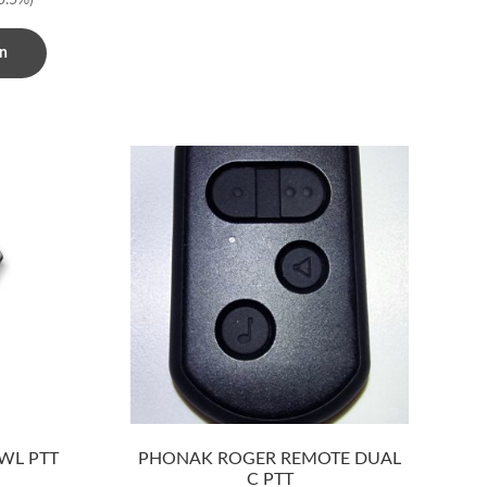
in
WL PTT
PHONAK ROGER REMOTE DUAL
C PTT