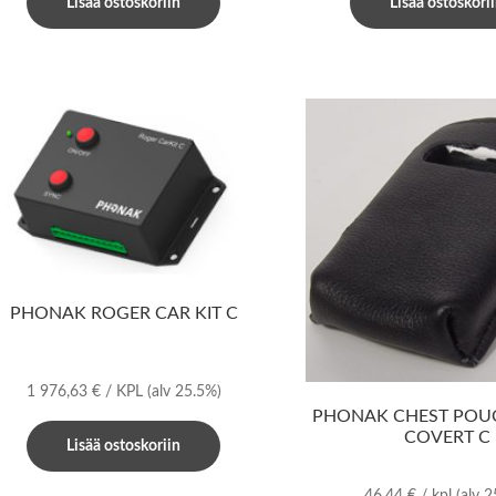
Lisää ostoskoriin
Lisää ostoskori
PHONAK ROGER CAR KIT C
1 976,63
€
/ KPL
(alv 25.5%)
PHONAK CHEST POU
COVERT C
Lisää ostoskoriin
46,44
€
/ kpl
(alv 