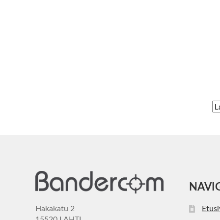
NAVI
Hakakatu 2
Etus
15520 LAHTI