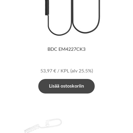
BDC EM4227CK3
53,97
€
/ KPL
(alv 25.5%)
Lisää ostoskoriin