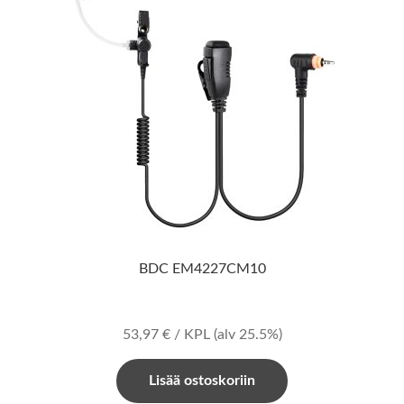
BDC EM4227CM10
53,97
€
/ KPL
(alv 25.5%)
Lisää ostoskoriin