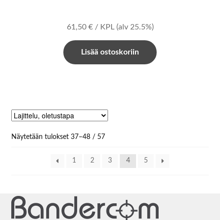
61,50
€
/ KPL
(alv 25.5%)
Lisää ostoskoriin
Näytetään tulokset 37–48 / 57
1
2
3
4
5