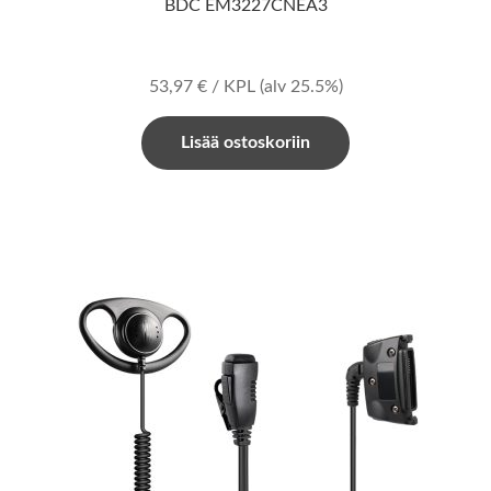
BDC EM3227CNEA3
53,97
€
/ KPL
(alv 25.5%)
Lisää ostoskoriin