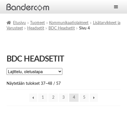
Etusivu
Etusivu
Tuotteet
Kommunikaatiolaitteet
Lisätarvikkeet ja
Varusteet
Headsetit
BDC Headsetit
Sivu 4
Laajen
Tuotteet
alemm
tason
Laajen
Ratkaisut
valikko
alemm
BDC HEADSETIT
tason
Laajen
Palvelut
valikko
alemm
tason
Yritys
valikko
Näytetään tulokset 37–48 / 57
Ajankohtaista
1
2
3
4
5
Yhteystiedot