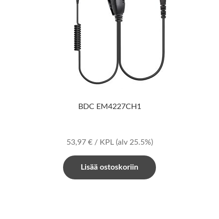
BDC EM4227CH1
53,97
€
/ KPL
(alv 25.5%)
Lisää ostoskoriin