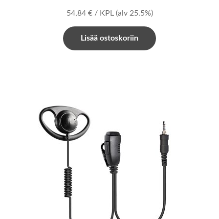
54,84
€
/ KPL
(alv 25.5%)
Lisää ostoskoriin