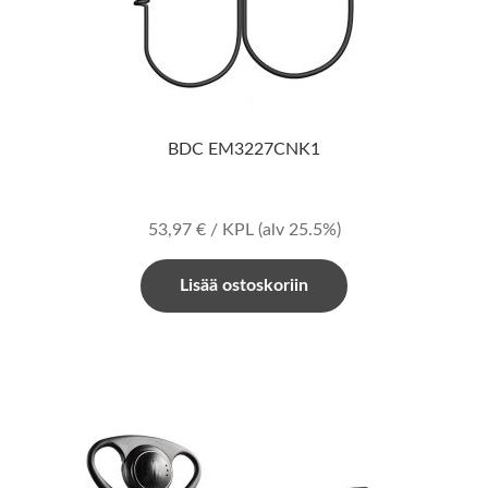
BDC EM3227CNK1
53,97
€
/ KPL
(alv 25.5%)
Lisää ostoskoriin