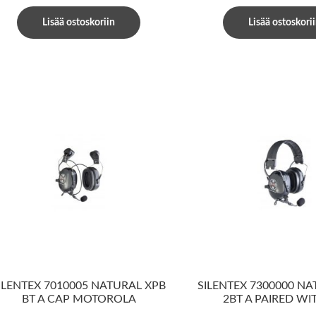
Lisää ostoskoriin
Lisää ostoskori
ILENTEX 7010005 NATURAL XPB
SILENTEX 7300000 N
BT A CAP MOTOROLA
2BT A PAIRED WI