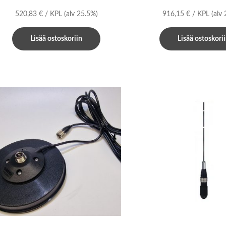
520,83
€
/ KPL
(alv 25.5%)
916,15
€
/ KPL
(alv
Lisää ostoskoriin
Lisää ostoskori