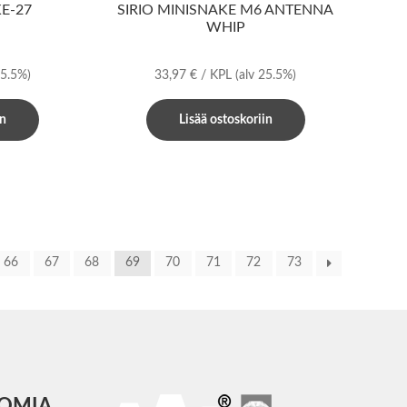
KE-27
SIRIO MINISNAKE M6 ANTENNA
WHIP
25.5%)
33,97
€
/ KPL
(alv 25.5%)
in
Lisää ostoskoriin
66
67
68
69
70
71
72
73
COMIA