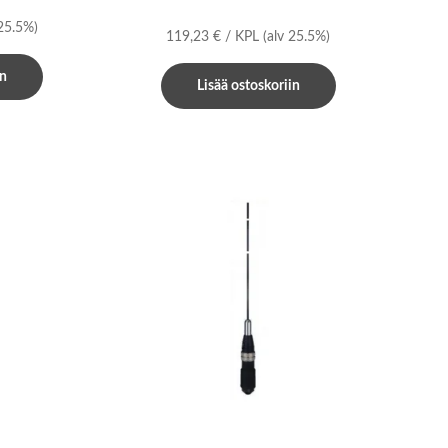
 25.5%)
119,23
€
/ KPL
(alv 25.5%)
in
Lisää ostoskoriin