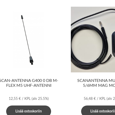
SCAN-ANTENNA G400 0 DB M-
SCANANTENNA MU
FLEX M5 UHF-ANTENNI
5/6MM MAG M
12,55
€
/ KPL
(alv 25.5%)
56,48
€
/ KPL
(alv 
Lisää ostoskoriin
Lisää ostoskori