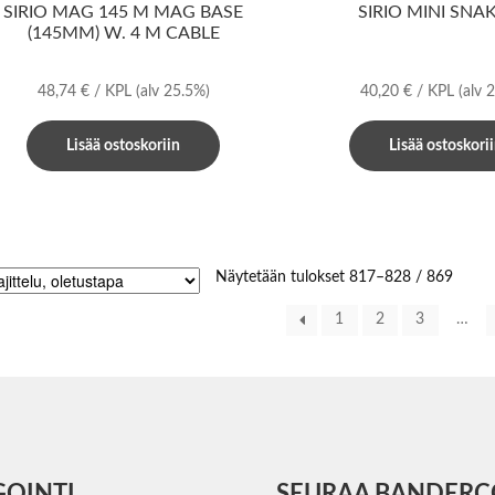
SIRIO MAG 145 M MAG BASE
SIRIO MINI SNA
(145MM) W. 4 M CABLE
48,74
€
/ KPL
(alv 25.5%)
40,20
€
/ KPL
(alv 
Lisää ostoskoriin
Lisää ostoskori
Näytetään tulokset 817–828 / 869
1
2
3
…
GOINTI
SEURAA BANDER