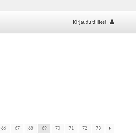
Kirjaudu tilillesi
66
67
68
69
70
71
72
73