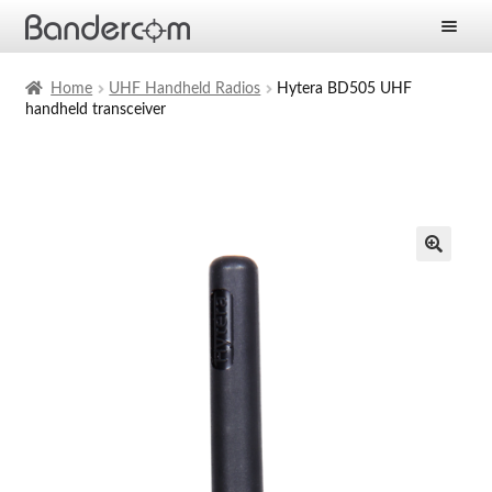
Frontpage
Home
UHF Handheld Radios
Hytera BD505 UHF
handheld transceiver
Expan
Products
child
menu
Expan
Solutions
child
menu
Expan
Services
child
menu
News
Company
Contact