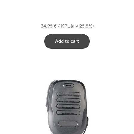
34,95
€
/ KPL
(alv 25.5%)
Add to cart