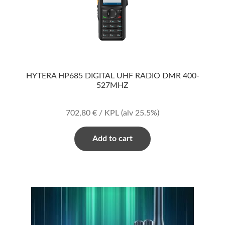
HYTERA HP685 DIGITAL UHF RADIO DMR 400-
527MHZ
702,80
€
/ KPL
(alv 25.5%)
Add to cart