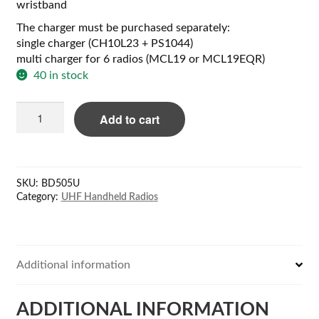
wristband
The charger must be purchased separately:
single charger (CH10L23 + PS1044)
multi charger for 6 radios (MCL19 or MCL19EQR)
40 in stock
Hytera
Add to cart
BD505
UHF
handheld
transceiver
SKU:
BD505U
quantity
Category:
UHF Handheld Radios
Additional information
ADDITIONAL INFORMATION