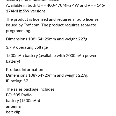
Available in both UHF 400-470MHz 4W and VHF 146-
174MHz 5W versions
The product is licensed and requires a radio license
issued by Traficom. The product requires separate
programming.
Dimensions 108×54×29mm and weight 227g.
3.7 V operating voltage
1500mAh battery (available with 2000mAh power
battery)
Product information
Dimensions 108×54×29mm and weight 227g.
IP rating: 57
The sales package includes:
BD-505 Radio
battery (1500mAh)
antenna
belt clip