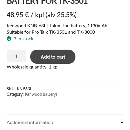
BATTERY FOR TK-3501
48,95
€
/ kpl
(alv 25.5%)
Kenwood KNB-63L lithium-ion battery, 1130mAh
Suitable for Pro Talk TK-3501 and TK-3000
3 in stock
Kenwood
Add to cart
KNB-
63L
Wholesale quantity: 1 kpl
Li-
ion
Battery
SKU:
KNB63L
for
Category:
Kenwood Batterys
TK-
3501
quantity
Additional information