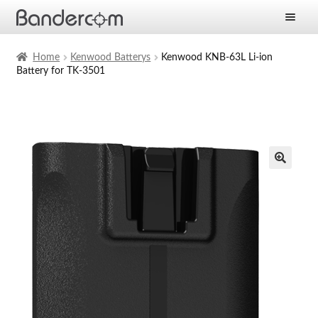
Frontpage
Home
Kenwood Batterys
Kenwood KNB-63L Li-ion
Battery for TK-3501
Expan
Products
child
menu
Expan
Solutions
child
menu
Expan
Services
child
menu
News
Company
Contact