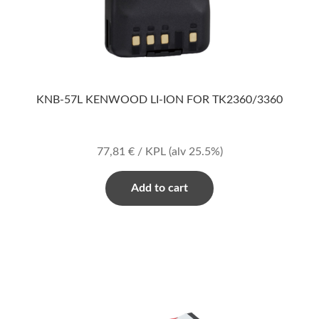
KNB-57L KENWOOD LI-ION FOR TK2360/3360
77,81
€
/ KPL
(alv 25.5%)
Add to cart