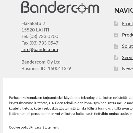
NAVI
Hakakatu 2
Fron
15520 LAHTI
Prod
Tel. (03) 733 0700
Fax (03) 733 0547
Solut
info@bander.com
Servi
Bandercom Oy Ltd
Business ID: 1600113-9
New
Com
Cont
Parhaan kokemuksen tarjoamiseksi käytämme teknologioita, kuten evästeitä, tal
käyttääksemme laitetietoja. Näiden tekniikoiden hyväksyminen antaa meille ma
käsitellä tietoja, kuten selauskäyttäytymistä tai yksilöllisiä tunnuksia tällä sivu
jättäminen tai peruuttaminen voi vaikuttaa haitallisesti tiettyihin ominaisuuksiin
Cookie policy
Privacy Statement