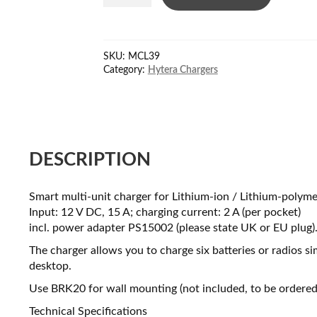
Multi
Charger
for
SKU:
MCL39
HP6/HP7xx
Category:
Hytera Chargers
quantity
DESCRIPTION
Smart multi-unit charger for Lithium-ion / Lithium-polymer
Input: 12 V DC, 15 A; charging current: 2 A (per pocket)
incl. power adapter PS15002 (please state UK or EU plug)
The charger allows you to charge six batteries or radios si
desktop.
Use BRK20 for wall mounting (not included, to be ordered 
Technical Specifications