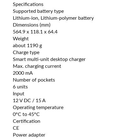
Specifications
Supported battery type
Lithium-ion, Lithium-polymer battery
Dimensions (mm)
564.9 x 118.1 x 64.4
Weight
about 1190 g
Charge type
Smart multi-unit desktop charger
Max. charging current
2000 mA
Number of pockets
6 units
Input
12 V DC / 15 A
Operating temperature
0°C to 45°C
Certification
CE
Power adapter