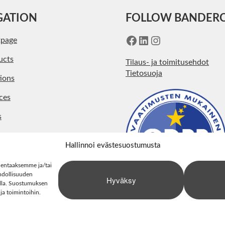
GATION
FOLLOW BANDER
Facebook
LinkedIn
Instagram
tpage
ucts
Tilaus- ja toimitusehdot
Tietosuoja
ions
ces
s
pany
Hallinnoi evästesuostumusta
act
lentaaksemme ja/tai
hdollisuuden
Hyväksy
stolla. Suostumuksen
 ja toimintoihin.