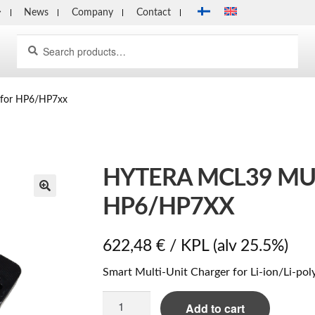
News
Company
Contact
Search
Search
for:
 for HP6/HP7xx
HYTERA MCL39 MU
HP6/HP7XX
622,48
€
/ KPL
(alv 25.5%)
Smart Multi-Unit Charger for Li-ion/Li-po
Hytera
Add to cart
MCL39