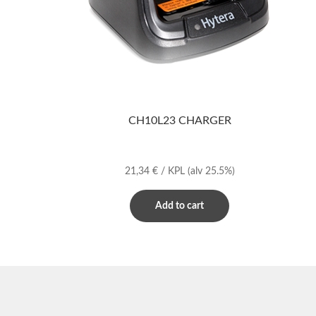
CH10L23 CHARGER
21,34
€
/ KPL
(alv 25.5%)
Add to cart