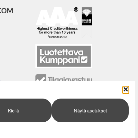
COM
Kiellä
Näytä asetukset