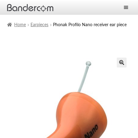
Frontpage
Home
Earpieces
Phonak Profilo Nano receiver ear piece
Expan
Products
child
menu
Expan
Solutions
child
menu
Expan
Services
child
menu
News
Company
Contact