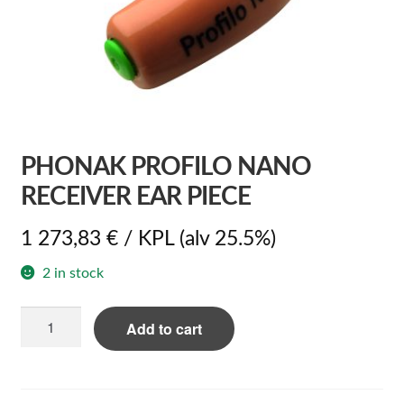
PHONAK PROFILO NANO
RECEIVER EAR PIECE
1 273,83
€
/ KPL
(alv 25.5%)
2 in stock
Phonak
Add to cart
Profilo
Nano
receiver
ear