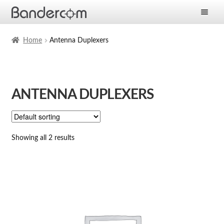
Frontpage
Home
Antenna Duplexers
Expan
Products
child
menu
Expan
Solutions
ANTENNA DUPLEXERS
child
menu
Expan
Services
child
menu
News
Showing all 2 results
Company
Contact